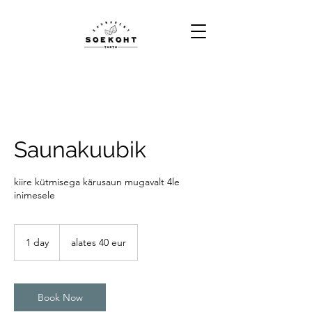
Saunakuubik
kiire kütmisega kärusaun mugavalt 4le
inimesele
alates
40
1 day
1
alates 40 eur
eur
d
a
Book Now